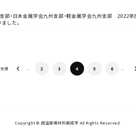
州支部・日本金属学会九州支部・軽金属学会九州支部 202
いました。
«
2
3
4
5
6
 先頭
...
...
Copyright © 超温度場材料創成学 All Rights Reserved.