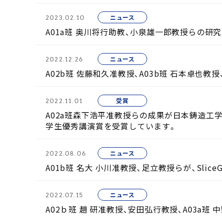
ニュース
2023.02.10
A01a班 奥川将行助教、小泉雄一郎教授らの研究成
ニュース
2022.12.26
A02b班 佐藤和久准教授、A03b班 石本卓也教授
受賞
2022.11.01
A02a班森下浩平准教授らの成果が日本鋳造工
学生優秀講演賞を受賞しています。
ニュース
2022.08.06
A01b班 名大 小川准教授、足立教授らが、Sli
ニュース
2022.07.15
A02ｂ班 趙 研准教授、安田弘行教授、A03a