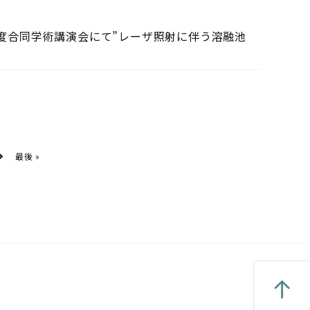
2年度合同学術講演会にて”レーザ照射に伴う溶融池
最後 »
»