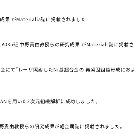
果 がMaterialia誌に掲載されました
、A03a班 中野貴由教授らの研究成果 がMaterials誌に掲載
学会にて”レーザ照射したNi基超合金の 再凝固組織形成にお
ceGANを用いた3次元組織解析に成功しました。
班 中野貴由教授らの研究成果が軽金属誌に掲載されました。