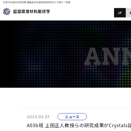
文部科学省科学研究費 補助金学術変革領域研究(A) 令和3～7年度
JP
ニュース
2023.03.27
A03b班 上田正人教授らの研究成果がCrysta